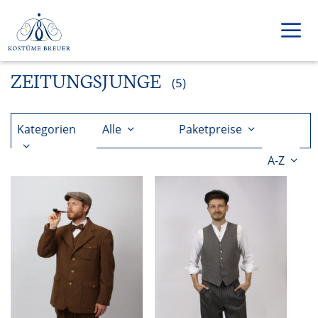
Zum
Inhalt
springen
ZEITUNGSJUNGE
Men
(5)
Kategorien
Alle
Paketpreise
A-Z