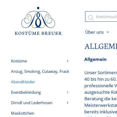
Zum
Inhalt
Products
search
springen
Über uns
ALLGEM
Allgemein
Kostüme
Anzug, Smoking, Cutaway, Frack
Unser Sortiment
40 bis hin zu 6
Abendkleider
professionelle 
ausgesuchte Koll
Eventbekleidung
Beratung die ke
Dirndl und Lederhosen
Meisterwerkstat
bereits inklusiv
Maskottchen