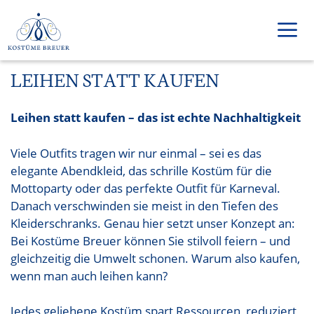
Zum
Inhalt
springen
LEIHEN STATT KAUFEN
Men
Leihen statt kaufen – das ist echte Nachhaltigkeit
Viele Outfits tragen wir nur einmal – sei es das
elegante Abendkleid, das schrille Kostüm für die
Mottoparty oder das perfekte Outfit für Karneval.
Danach verschwinden sie meist in den Tiefen des
Kleiderschranks. Genau hier setzt unser Konzept an:
Bei Kostüme Breuer können Sie stilvoll feiern – und
gleichzeitig die Umwelt schonen. Warum also kaufen,
wenn man auch leihen kann?
Jedes geliehene Kostüm spart Ressourcen, reduziert