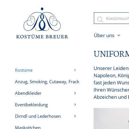
Zum
Inhalt
Products
search
springen
Über uns
UNIFORM
Unserer Leiden
Kostüme
Napoleon, König
Anzug, Smoking, Cutaway, Frack
fast jeden Wuns
Ihren Wünschen
Abendkleider
Abzeichen und 
Eventbekleidung
Dirndl und Lederhosen
Maskottchen