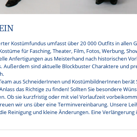
EIN
ierter Kostümfundus umfasst über 20 000 Outfits in alle
 Kostüme für Fasching, Theater, Film, Fotos, Werbung, Show
elle Anfertigungen aus Meisterhand nach historischen Vo
s. Außerdem sind aktuelle Blockbuster Charaktere und pr
h.
Team aus SchneiderInnen und Kostümbild­nerInnen berät S
 Anlass das Richtige zu finden! Sollten Sie besondere Wü
gen. Ob sie kurzfristig oder mit viel Vorlaufzeit vorbeiko
freuen wir uns über eine Terminvereinbarung. Unsere Lei
die Reinigung und kleine Änderungen. Eine Verlängerung i