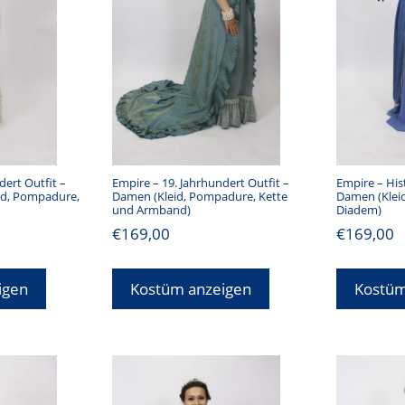
dert Outfit –
Empire – 19. Jahrhundert Outfit –
Empire – His
id, Pompadure,
Damen (Kleid, Pompadure, Kette
Damen (Klei
und Armband)
Diadem)
€
169,00
€
169,00
igen
Kostüm anzeigen
Kostüm