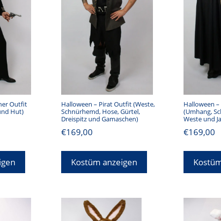
er Outfit
Halloween – Pirat Outfit (Weste,
Halloween – 
und Hut)
Schnürhemd, Hose, Gürtel,
(Umhang, Sch
Dreispitz und Gamaschen)
Weste und J
€
169,00
€
169,00
igen
Kostüm anzeigen
Kostüm