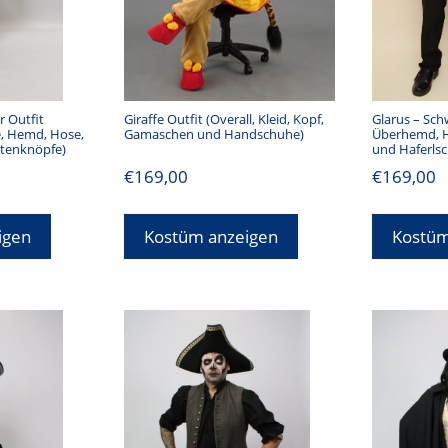
r Outfit
Giraffe Outfit (Overall, Kleid, Kopf,
Glarus – Sch
e, Hemd, Hose,
Gamaschen und Handschuhe)
Überhemd, Ho
ttenknöpfe)
und Haferls
€
169,00
€
169,00
igen
Kostüm anzeigen
Kostüm