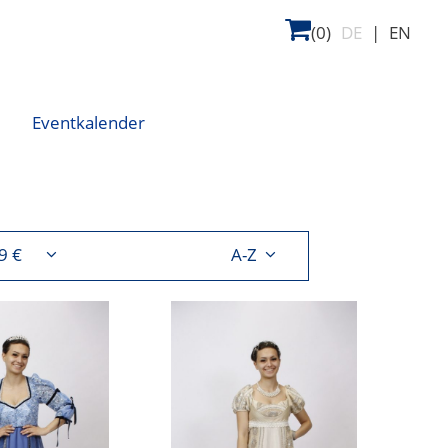
(0)
DE
|
EN
Eventkalender
169 €
A-Z