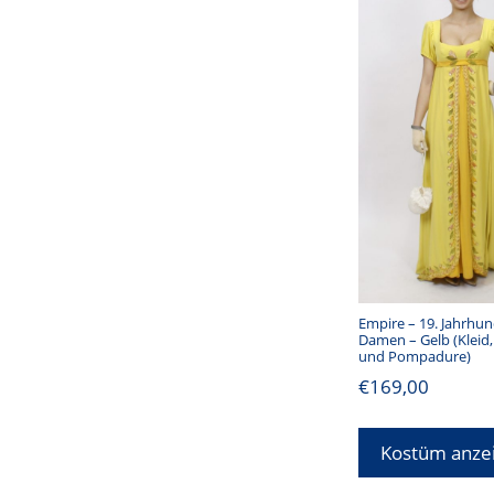
Empire – 19. Jahrhun
Damen – Gelb (Klei
und Pompadure)
€
169,00
Kostüm anze