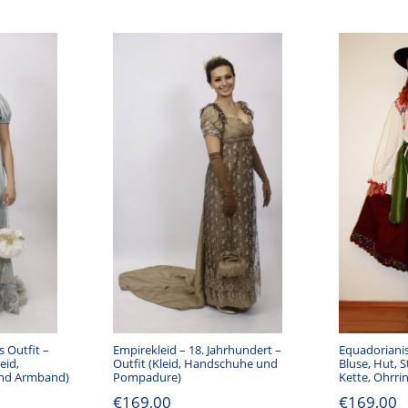
s Outfit –
Empirekleid – 18. Jahrhundert –
Equadorianis
eid,
Outfit (Kleid, Handschuhe und
Bluse, Hut, 
und Armband)
Pompadure)
Kette, Ohrrin
€
169,00
€
169,00