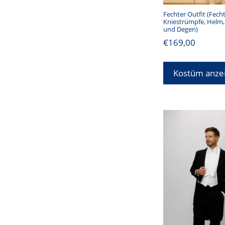
Fechter Outfit (Fech
Kniestrümpfe, Helm
und Degen)
€
169,00
Kostüm anze