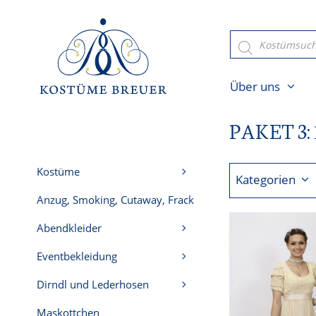
Zum
Inhalt
Products
search
springen
Über uns
PAKET 3: 
Kostüme
Kategorien
Anzug, Smoking, Cutaway, Frack
Abendkleider
Eventbekleidung
Dirndl und Lederhosen
Maskottchen