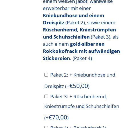
einem weißen Jabot, wahlweise
erweiterbar mit einer
Kniebundhose und einem
Dreispitz
(Paket 2), sowie einem
Rüschenhemd, Kniestrümpfen
und Schuhschleifen
(Paket 3), als
auch einem
gold-silbernen
Rokkokofrack mit aufwändigen
Stickereien
. (Paket 4)
Paket 2: + Kniebundhose und
€
50,00
Dreispitz
(+
)
Paket 3: + Rüschenhemd,
Kniestrümpfe und Schuhschleifen
€
70,00
(+
)
Paket 4: + Rokokofrack
(+