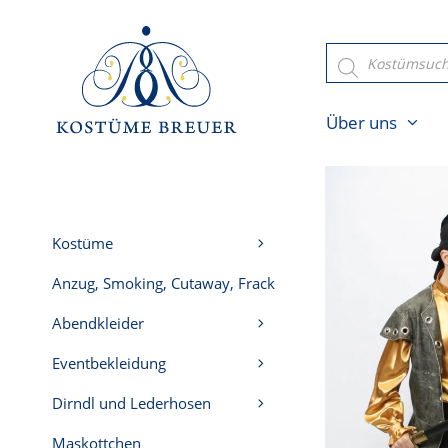
Zum
Inhalt
Products
search
springen
Über uns
Kostüme
Anzug, Smoking, Cutaway, Frack
Abendkleider
Eventbekleidung
Dirndl und Lederhosen
Maskottchen