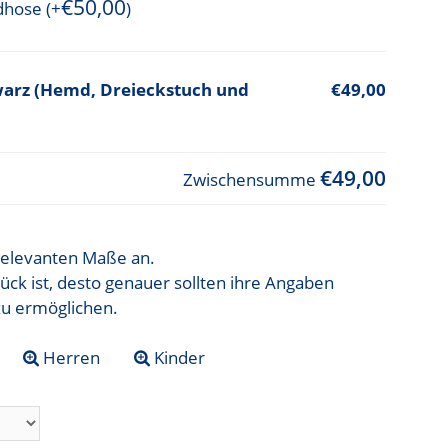
€
50,00
ndhose
(+
)
hwarz (Hemd, Dreieckstuch und
€49,00
€49,00
Zwischensumme
t relevanten Maße an.
ück ist, desto genauer sollten ihre Angaben
zu ermöglichen.
Herren
Kinder