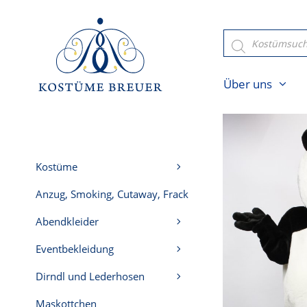
Zum
Inhalt
Products
search
springen
Über uns
Kostüme
Anzug, Smoking, Cutaway, Frack
Abendkleider
Eventbekleidung
Dirndl und Lederhosen
Maskottchen