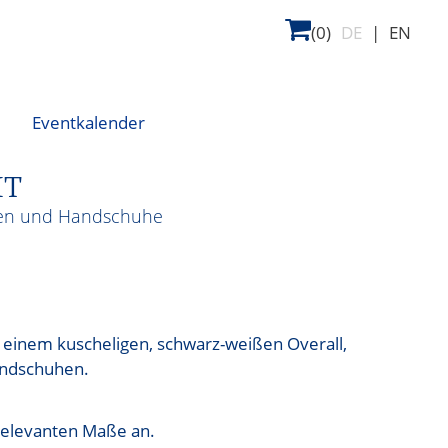
(0)
DE
|
EN
Eventkalender
IT
hen und Handschuhe
s einem kuscheligen, schwarz-weißen Overall,
ndschuhen.
t relevanten Maße an.