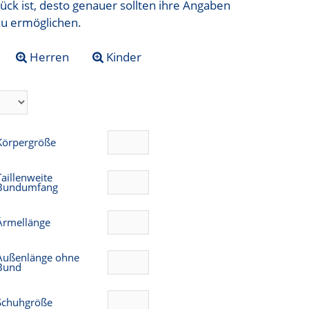
ück ist, desto genauer sollten ihre Angaben
zu ermöglichen.
Herren
Kinder
Körpergröße
Taillenweite
Bundumfang
Ärmellänge
Außenlänge ohne
Bund
Schuhgröße