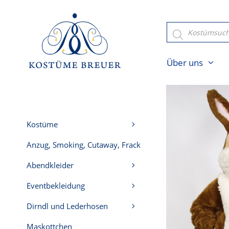
Zum
Inhalt
Products
search
springen
Über uns
Kostüme
Anzug, Smoking, Cutaway, Frack
Abendkleider
Eventbekleidung
Dirndl und Lederhosen
Maskottchen