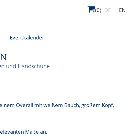
(0)
DE
|
EN
Eventkalender
UN
hen und Handschuhe
 einem Overall mit weißem Bauch, großem Kopf,
t relevanten Maße an.