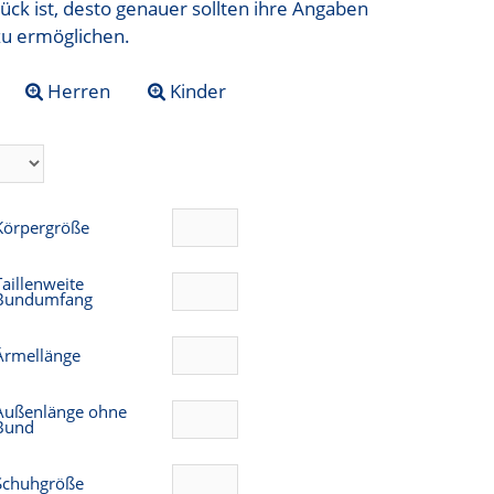
ück ist, desto genauer sollten ihre Angaben
zu ermöglichen.
Herren
Kinder
Körpergröße
Taillenweite
Bundumfang
Ärmellänge
Außenlänge ohne
Bund
Schuhgröße