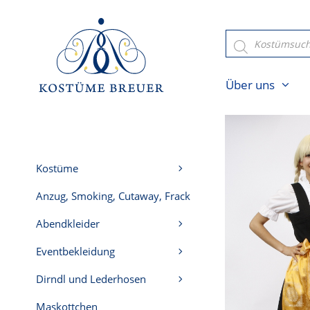
Zum
Inhalt
Products
search
springen
Über uns
Kostüme
Anzug, Smoking, Cutaway, Frack
Abendkleider
Eventbekleidung
Dirndl und Lederhosen
Maskottchen