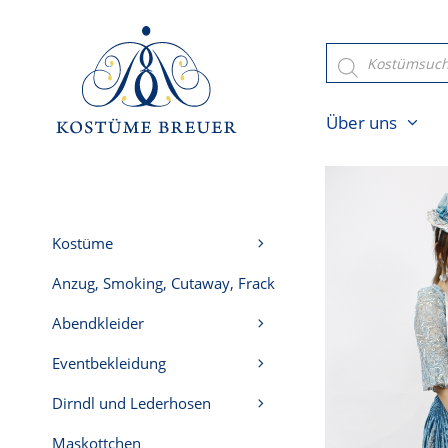
Zum
Inhalt
Products
search
springen
Über uns
Kostüme
Anzug, Smoking, Cutaway, Frack
Abendkleider
Eventbekleidung
Dirndl und Lederhosen
Maskottchen