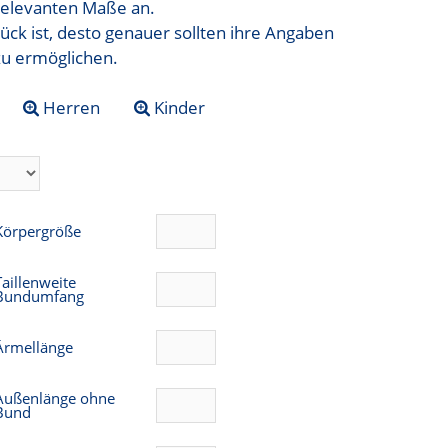
t relevanten Maße an.
ück ist, desto genauer sollten ihre Angaben
zu ermöglichen.
Herren
Kinder
Körpergröße
Taillenweite
Bundumfang
Ärmellänge
Außenlänge ohne
Bund