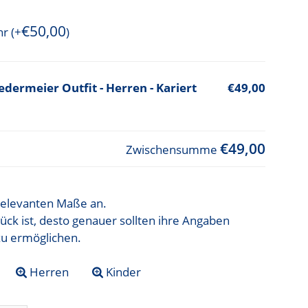
€
50,00
hr
(+
)
dermeier Outfit - Herren - Kariert
€49,00
€49,00
Zwischensumme
t relevanten Maße an.
ück ist, desto genauer sollten ihre Angaben
zu ermöglichen.
Herren
Kinder