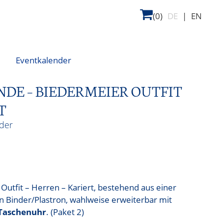
(0)
DE
|
EN
Eventkalender
E – BIEDERMEIER OUTFIT
T
der
utfit – Herren – Kariert, bestehend aus einer
 Binder/Plastron, wahlweise erweiterbar mit
 Taschenuhr
. (Paket 2)