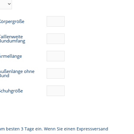
Körpergröße
Taillenweite
Bundumfang
Ärmellänge
Außenlänge ohne
Bund
Schuhgröße
am besten 3 Tage ein. Wenn Sie einen Expressversand