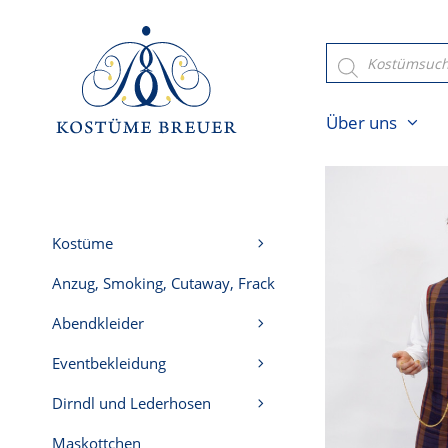
Zum
Inhalt
Products
search
springen
Über uns
Kostüme
Anzug, Smoking, Cutaway, Frack
Abendkleider
Eventbekleidung
Dirndl und Lederhosen
Maskottchen