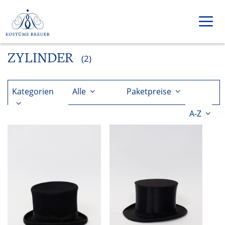
Zum
Inhalt
springen
ZYLINDER
Men
(2)
Kategorien
Alle
Paketpreise
A-Z