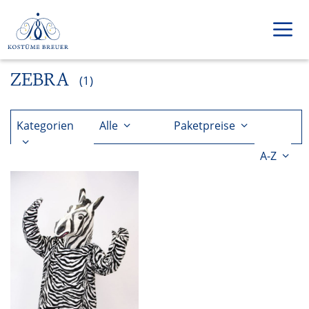
Zum
Inhalt
springen
ZEBRA
Men
(1)
Kategorien
Alle
Paketpreise
A-Z