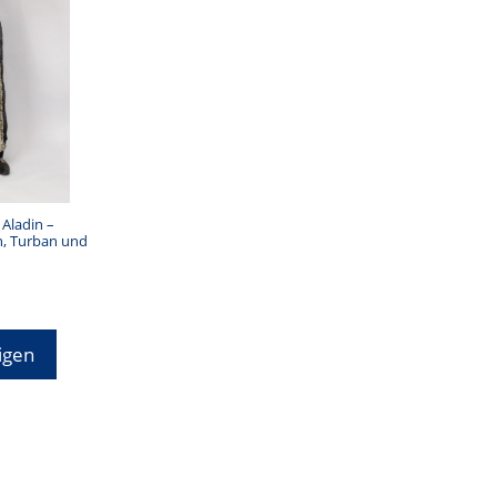
 Aladin –
n, Turban und
igen