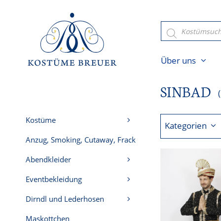
Zum
Inhalt
Products
search
springen
Über uns
SINBAD
Kostüme
Kategorien
Anzug, Smoking, Cutaway, Frack
Abendkleider
Eventbekleidung
Dirndl und Lederhosen
Maskottchen