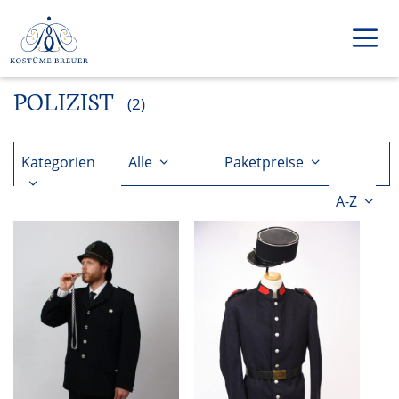
Zum
Inhalt
springen
POLIZIST
Men
(2)
Kategorien
Alle
Paketpreise
A-Z