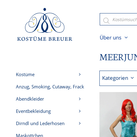
Zum
Inhalt
Products
search
springen
Über uns
MEERJU
Kostüme
Kategorien
Anzug, Smoking, Cutaway, Frack
Abendkleider
Eventbekleidung
Dirndl und Lederhosen
Maskottchen