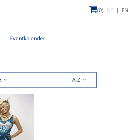
(0)
DE
|
EN
Eventkalender
e
A-Z