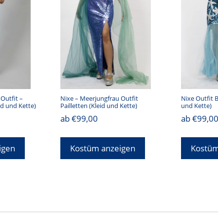
Outfit –
Nixe – Meerjungfrau Outfit
Nixe Outfit B
eid und Kette)
Pailletten (Kleid und Kette)
und Kette)
ab
€
99,00
ab
€
99,0
igen
Kostüm anzeigen
Kostüm