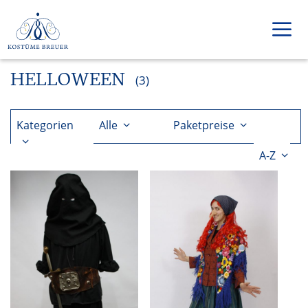
Zum
Inhalt
springen
HELLOWEEN
Men
(3)
Kategorien
Alle
Paketpreise
A-Z