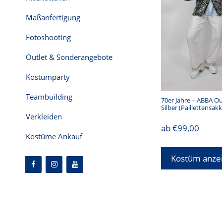
Maßanfertigung
Fotoshooting
Outlet & Sonderangebote
Kostümparty
Teambuilding
70er Jahre – ABBA Ou
Silber (Paillettensa
Verkleiden
ab
€
99,00
Kostüme Ankauf
Kostüm anze