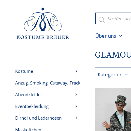
Zum
Inhalt
Products
search
springen
Über uns
GLAMO
Kostüme
Kategorien
Anzug, Smoking, Cutaway, Frack
Abendkleider
Eventbekleidung
Dirndl und Lederhosen
Maskottchen