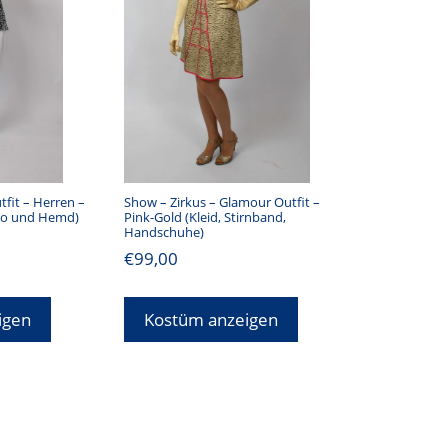
tfit – Herren –
Show – Zirkus – Glamour Outfit –
kko und Hemd)
Pink-Gold (Kleid, Stirnband,
Handschuhe)
€
99,00
igen
Kostüm anzeigen