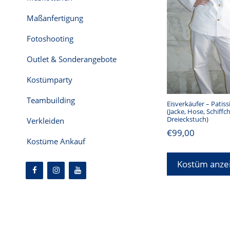
Maßanfertigung
Fotoshooting
Outlet & Sonderangebote
Kostümparty
Teambuilding
Eisverkäufer – Patiss
(Jacke, Hose, Schiff
Dreieckstuch)
Verkleiden
€
99,00
Kostüme Ankauf
Kostüm anze