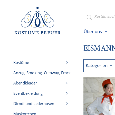
Zum
Inhalt
Products
search
springen
Über uns
EISMAN
Kostüme
Kategorien
Anzug, Smoking, Cutaway, Frack
Abendkleider
Eventbekleidung
Dirndl und Lederhosen
Maskottchen