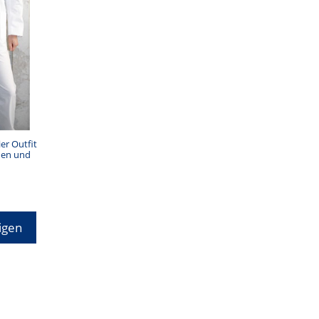
ier Outfit
chen und
igen