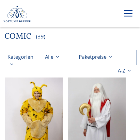
Zum
Inhalt
springen
COMIC
Men
(39)
Kategorien
Alle
Paketpreise
A-Z