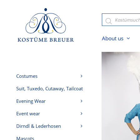
Skip
to
Products
search
content
About us
Costumes
Suit, Tuxedo, Cutaway, Tailcoat
Evening Wear
Event wear
Dirndl & Lederhosen
Mascots