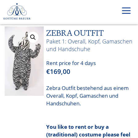
Skip
to
content
ZEBRA OUTFIT
Men
Overall, Kopf, Gamaschen
und Handschuhe
Rent price for 4 days
€
169,00
Zebra Outfit bestehend aus einem
Overall, Kopf, Gamaschen und
Handschuhen.
You like to rent or buy a
(traditional) costume please feel