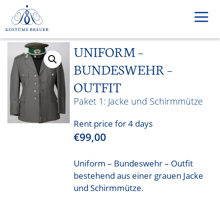
Skip
to
content
UNIFORM –
Men
BUNDESWEHR –
OUTFIT
Jacke und Schirmmütze
Rent price for 4 days
€
99,00
Uniform – Bundeswehr – Outfit
bestehend aus einer grauen Jacke
und Schirmmütze.