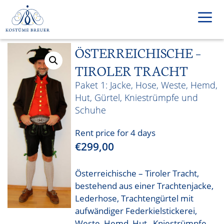
Skip
to
content
ÖSTERREICHISCHE –
Men
TIROLER TRACHT
Jacke, Hose, Weste, Hemd,
Hut, Gürtel, Kniestrümpfe und
Schuhe
Rent price for 4 days
€
299,00
Österreichische – Tiroler Tracht,
bestehend aus einer Trachtenjacke,
Lederhose, Trachtengürtel mit
aufwändiger Federkielstickerei,
Weste, Hemd, Hut, Kniestrümpfe