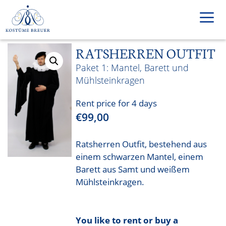
Skip
to
content
RATSHERREN OUTFIT
Men
Mantel, Barett und
Mühlsteinkragen
Rent price for 4 days
€
99,00
Ratsherren Outfit, bestehend aus
einem schwarzen Mantel, einem
Barett aus Samt und weißem
Mühlsteinkragen.
You like to rent or buy a