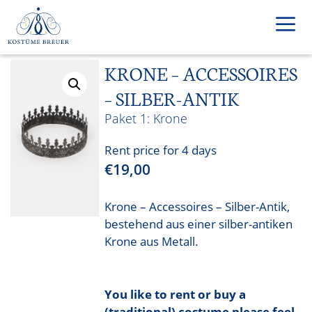
Skip
to
content
KRONE – ACCESSOIRES
Men
– SILBER-ANTIK
Krone
Rent price for 4 days
€
19,00
Krone – Accessoires – Silber-Antik,
bestehend aus einer silber-antiken
Krone aus Metall.
You like to rent or buy a
(traditional) costume please feel