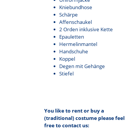
Kniebundhose
Schärpe
Affenschaukel
2 Orden inklusive Kette
Epauletten
Hermelinmantel
Handschuhe
Koppel
Degen mit Gehänge
Stiefel
You like to rent or buy a
(traditional) costume please feel
free to contact us: