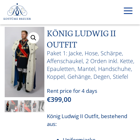
Skip
to
content
KÖNIG LUDWIG II
Men
OUTFIT
Jacke, Hose, Schärpe,
Affenschaukel, 2 Orden inkl. Kette,
Epauletten, Mantel, Handschuhe,
Koppel, Gehänge, Degen, Stiefel
Rent price for 4 days
€
399,00
König Ludwig II Outfit, bestehend
aus:
Uniformjacke