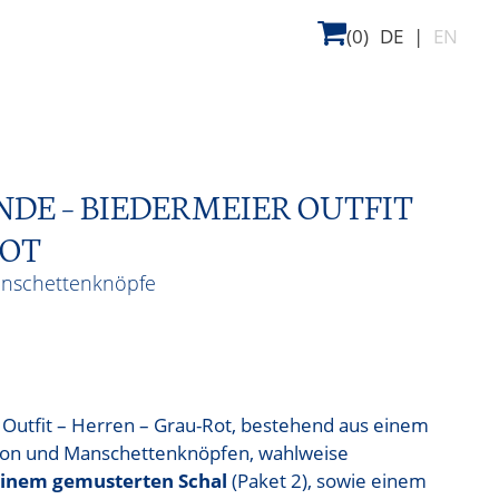
(0)
DE
|
EN
E – BIEDERMEIER OUTFIT
ROT
anschettenknöpfe
Outfit – Herren – Grau-Rot, bestehend aus einem
ron und Manschettenknöpfen, wahlweise
einem gemusterten Schal
(Paket 2), sowie einem