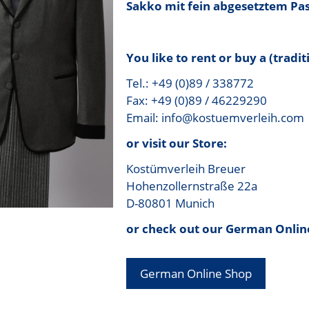
Sakko mit fein abgesetztem Pa
You like to rent or buy a (tradi
Tel.: +49 (0)89 / 338772
Fax: +49 (0)89 / 46229290
Email: info@kostuemverleih.com
or visit our Store:
Kostümverleih Breuer
Hohenzollernstraße 22a
D-80801 Munich
or check out our German Onlin
German Online Shop