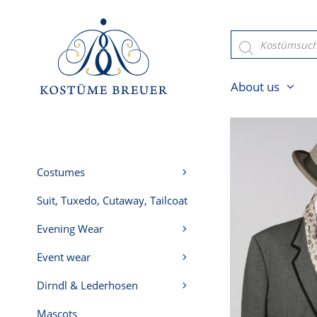
Skip
to
Products
search
content
About us
Costumes
Suit, Tuxedo, Cutaway, Tailcoat
Evening Wear
Event wear
Dirndl & Lederhosen
Mascots