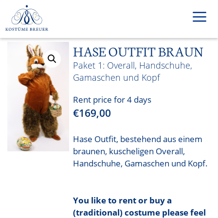
Skip
to
content
HASE OUTFIT BRAUN
Men
Overall, Handschuhe,
Gamaschen und Kopf
Rent price for 4 days
€
169,00
Hase Outfit, bestehend aus einem
braunen, kuscheligen Overall,
Handschuhe, Gamaschen und Kopf.
You like to rent or buy a
(traditional) costume please feel