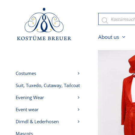
Skip
to
Products
search
content
About us
Costumes
Suit, Tuxedo, Cutaway, Tailcoat
Evening Wear
Event wear
Dirndl & Lederhosen
Mascots