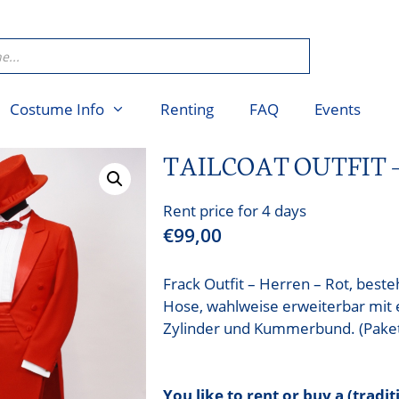
Costume Info
Renting
FAQ
Events
TAILCOAT OUTFIT –
Rent price for 4 days
€
99,00
Frack Outfit – Herren – Rot, best
Hose, wahlweise erweiterbar mit
Zylinder und Kummerbund. (Paket
You like to rent or buy a (tradi