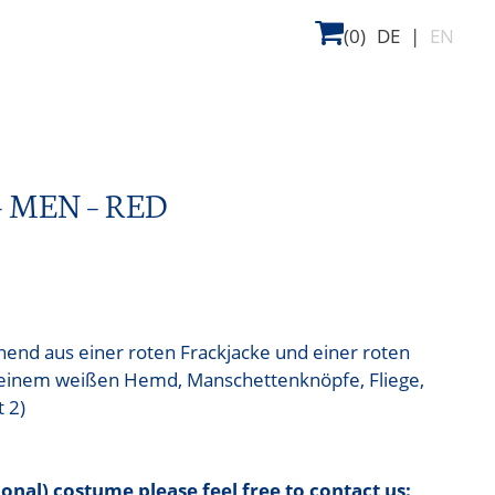
(0)
DE
|
EN
 MEN – RED
ehend aus einer roten Frackjacke und einer roten
 einem weißen Hemd, Manschettenknöpfe, Fliege,
 2)
tional) costume please feel free to contact us: