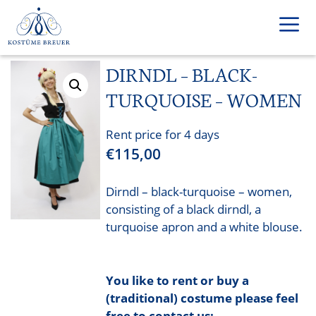
Skip
to
content
DIRNDL – BLACK-
Men
TURQUOISE – WOMEN
Rent price for 4 days
€
115,00
Dirndl – black-turquoise – women,
consisting of a black dirndl, a
turquoise apron and a white blouse.
You like to rent or buy a
(traditional) costume please feel
free to contact us: