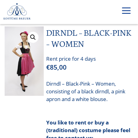
Skip
to
content
DIRNDL – BLACK-PINK
Men
– WOMEN
Rent price for 4 days
€
85,00
Dirndl – Black-Pink – Women,
consisting of a black dirndl, a pink
apron and a white blouse.
You like to rent or buy a
(traditional) costume please feel
free to contact us: