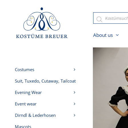
Skip
to
Products
search
content
About us
Costumes
Suit, Tuxedo, Cutaway, Tailcoat
Evening Wear
Event wear
Dirndl & Lederhosen
Mascots