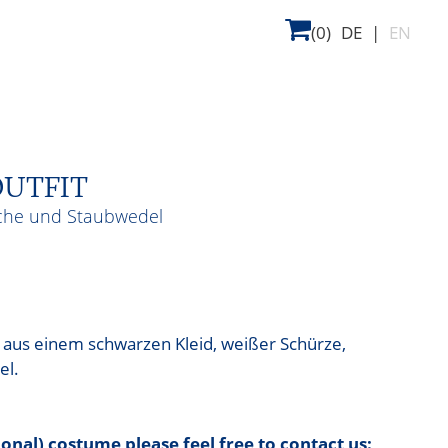
(0)
DE
|
EN
UTFIT
sche und Staubwedel
aus einem schwarzen Kleid, weißer Schürze,
el.
tional) costume please feel free to contact us: