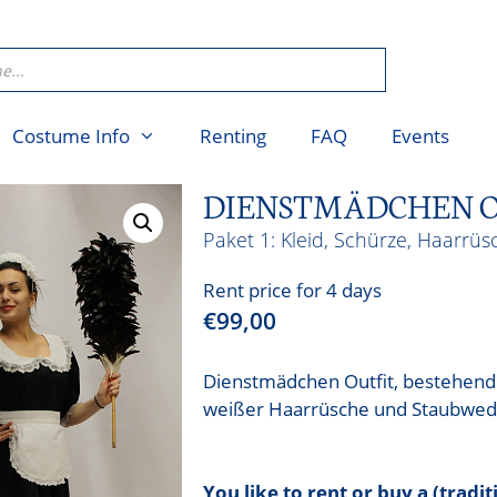
Costume Info
Renting
FAQ
Events
DIENSTMÄDCHEN O
Kleid, Schürze, Haarrü
Rent price for 4 days
€
99,00
Dienstmädchen Outfit, bestehend 
weißer Haarrüsche und Staubwed
You like to rent or buy a (tradi