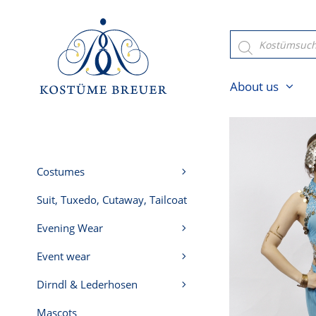
Skip
to
Products
search
content
About us
Costumes
Suit, Tuxedo, Cutaway, Tailcoat
Evening Wear
Event wear
Dirndl & Lederhosen
Mascots