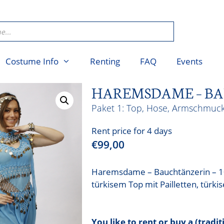
Costume Info
Renting
FAQ
Events
HAREMSDAME – BA
Top, Hose, Armschmuc
Rent price for 4 days
€
99,00
Haremsdame – Bauchtänzerin – 100
türkisem Top mit Pailletten, tür
You like to rent or buy a (tradi