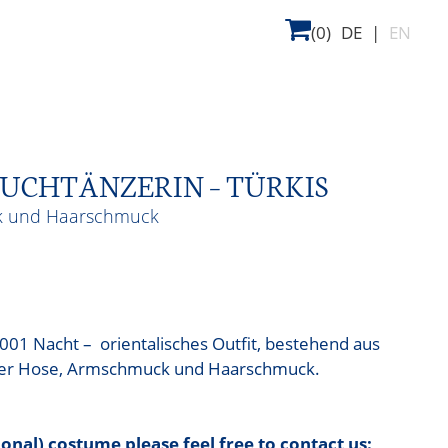
(0)
DE
|
EN
UCHTÄNZERIN – TÜRKIS
k und Haarschmuck
1 Nacht – orientalisches Outfit, bestehend aus
kiser Hose, Armschmuck und Haarschmuck.
tional) costume please feel free to contact us: