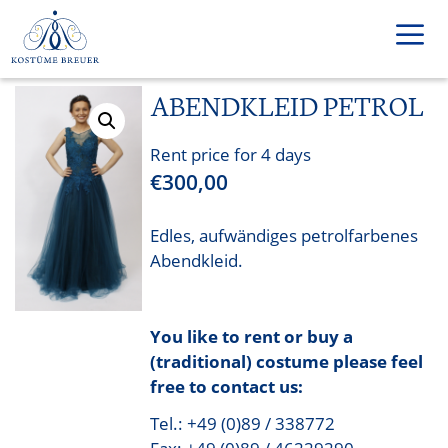
Skip
to
content
ABENDKLEID PETROL
Men
Rent price for 4 days
€
300,00
Edles, aufwändiges petrolfarbenes
Abendkleid.
You like to rent or buy a
(traditional) costume please feel
free to contact us:
Tel.: +49 (0)89 / 338772