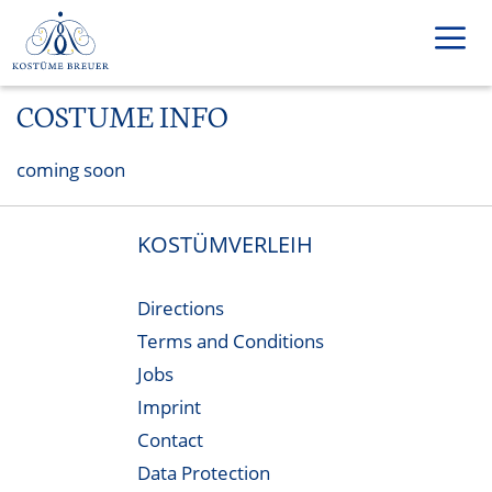
Skip
to
content
COSTUME INFO
Men
coming soon
KOSTÜMVERLEIH
Directions
Terms and Conditions
Jobs
Imprint
Contact
Data Protection